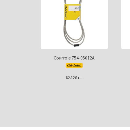
Courroie 754-05012A
82.12
€
TTC