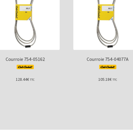
Courroie 754-05162
Courroie 754-04077A
128.44
€
105.18
€
TTC
TTC