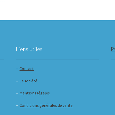
Liens utiles
P
–
Contact
–
La société
–
Mentions légales
–
Conditions générales de vente