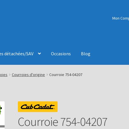
Mon Com
es détachées/SAV
Occasions
Blog
oies
Courroies d'origine
Courroie 754-04207
Courroie 754-04207