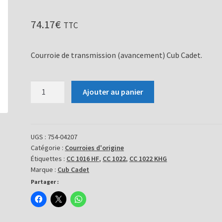
74.17
€
TTC
Courroie de transmission (avancement) Cub Cadet.
quantité
Ajouter au panier
de
Courroie
754-
04207
UGS :
754-04207
Catégorie :
Courroies d'origine
Étiquettes :
CC 1016 HF
,
CC 1022
,
CC 1022 KHG
Marque :
Cub Cadet
Partager :