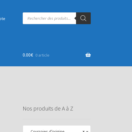
Recherche
de
pte
produits
0.00
€
0 article
Nos produits de A à Z
Courroies d’origine
×