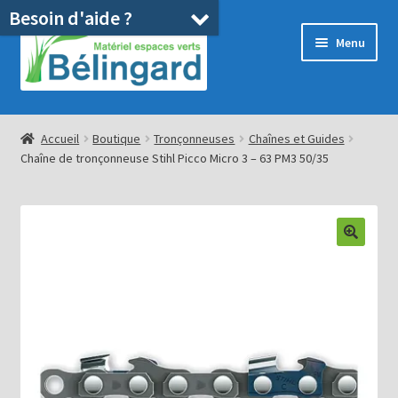
Besoin d'aide ?
Aller
Aller
Menu
à
au
la
contenu
navigation
Accueil
Accueil
Boutique
Tronçonneuses
Chaînes et Guides
Chaîne de tronçonneuse Stihl Picco Micro 3 – 63 PM3 50/35
Boutique
Location
Ouvrir
Pièces détachées/SAV
le
menu
Occasions
enfant
Blog