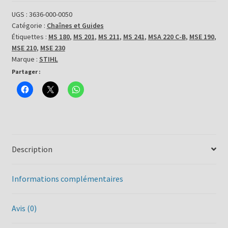
de
tronçonneuse
UGS :
3636-000-0050
Catégorie :
Chaînes et Guides
Stihl
Étiquettes :
MS 180
,
MS 201
,
MS 211
,
MS 241
,
MSA 220 C-B
,
MSE 190
,
Picco
MSE 210
,
MSE 230
Micro
Marque :
STIHL
3
Partager :
-
63
PM3
50/35
Description
Informations complémentaires
Avis (0)