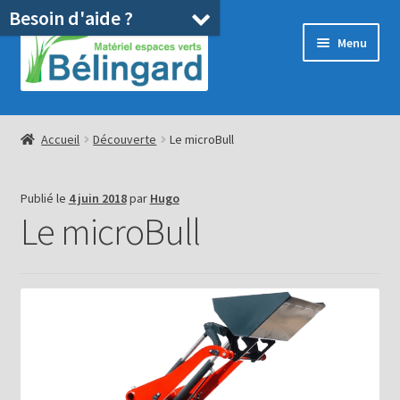
Besoin d'aide ?
Aller
Aller
Menu
à
au
la
contenu
navigation
Accueil
Accueil
Découverte
Le microBull
Boutique
Publié le
4 juin 2018
par
Hugo
Location
Le microBull
Ouvrir
Pièces détachées/SAV
le
menu
Occasions
enfant
Blog