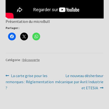
Présentation du microBull
Partager :
Catégorie :
Découverte
Navigation
Article
Article
La carte grise pour les
Le nouveau désherbeur
précédent :
suivant :
remorques : Réglementation
mécanique par Avril Industrie
de
?
et ETESIA
l’article