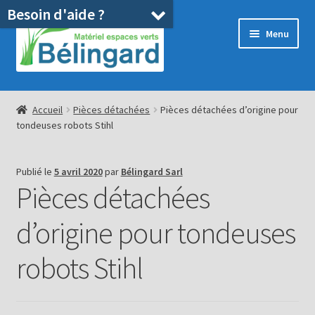
Besoin d'aide ?
Aller
Aller
Menu
à
au
la
contenu
navigation
Accueil
Accueil
Pièces détachées
Pièces détachées d’origine pour
tondeuses robots Stihl
Boutique
Location
Publié le
5 avril 2020
par
Bélingard Sarl
Pièces détachées
Ouvrir
Pièces détachées/SAV
le
d’origine pour tondeuses
menu
Occasions
enfant
robots Stihl
Blog