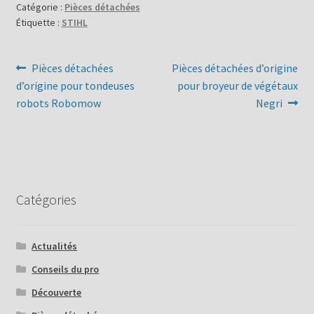
Catégorie :
Pièces détachées
Étiquette :
STIHL
Navigation
Article
Article
Pièces détachées
Pièces détachées d’origine
précédent :
suivant :
d’origine pour tondeuses
pour broyeur de végétaux
de
robots Robomow
Negri
l’article
Catégories
Actualités
Conseils du pro
Découverte