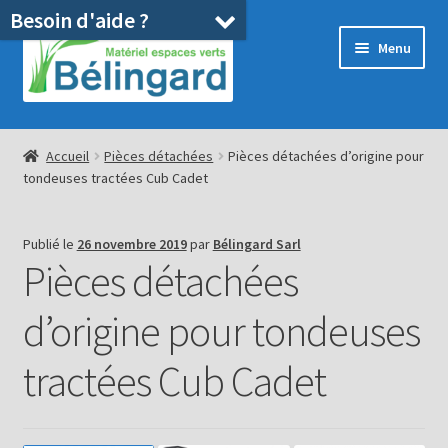
Besoin d'aide ?
Aller
Aller
Menu
à
au
la
contenu
navigation
Accueil
Accueil
Pièces détachées
Pièces détachées d’origine pour
tondeuses tractées Cub Cadet
Boutique
Location
Publié le
26 novembre 2019
par
Bélingard Sarl
Pièces détachées
Ouvrir
Pièces détachées/SAV
le
d’origine pour tondeuses
menu
Occasions
enfant
tractées Cub Cadet
Blog