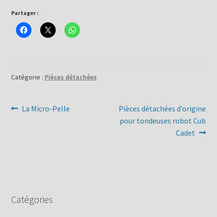
Partager :
Catégorie :
Pièces détachées
Navigation
Article
Article
La Micro-Pelle
Pièces détachées d’origine
précédent :
suivant :
pour tondeuses robot Cub
de
Cadet
l’article
Catégories