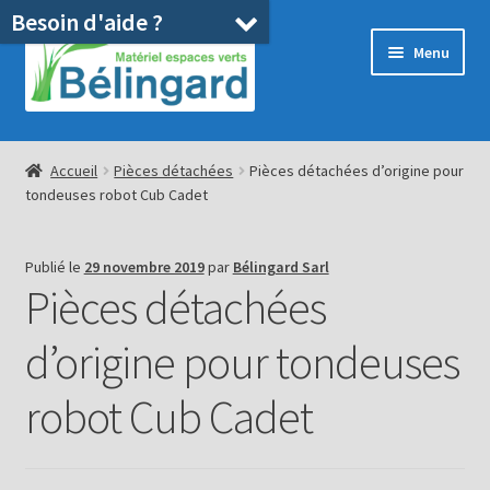
Besoin d'aide ?
Aller
Aller
Menu
à
au
la
contenu
navigation
Accueil
Accueil
Pièces détachées
Pièces détachées d’origine pour
tondeuses robot Cub Cadet
Boutique
Location
Publié le
29 novembre 2019
par
Bélingard Sarl
Pièces détachées
Ouvrir
Pièces détachées/SAV
le
d’origine pour tondeuses
menu
Occasions
enfant
robot Cub Cadet
Blog