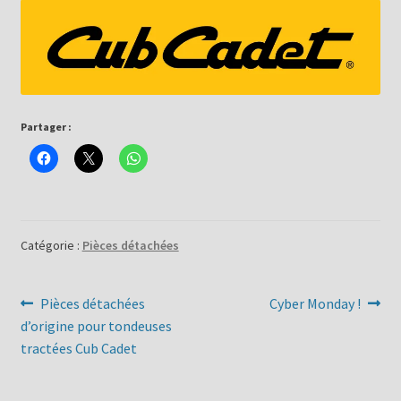
Partager :
Catégorie :
Pièces détachées
Navigation
Article
Article
Pièces détachées
Cyber Monday !
précédent :
suivant :
d’origine pour tondeuses
de
tractées Cub Cadet
l’article