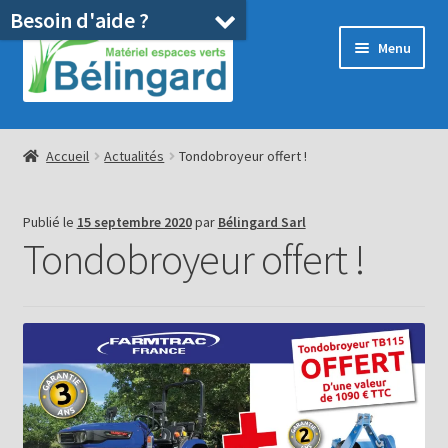
Besoin d'aide ?
Aller
Aller
Menu
à
au
la
contenu
navigation
Accueil
Accueil
Actualités
Tondobroyeur offert !
Boutique
Publié le
15 septembre 2020
par
Bélingard Sarl
Location
Tondobroyeur offert !
Ouvrir
Pièces détachées/SAV
le
menu
Occasions
enfant
Blog