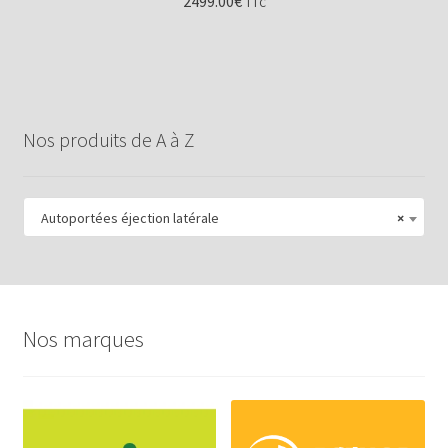
2499.00
€
TTC
Nos produits de A à Z
Autoportées éjection latérale
×
Nos marques