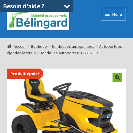
Besoin d'aide ?
Aller
Aller
Menu
à
au
la
contenu
navigation
Accueil
Accueil
Boutique
Tondeuses autoportées
Autoportées
éjection latérale
Tondeuse autoportée XT2 PS117
Boutique
Location
Produit épuisé
Ouvrir
Pièces détachées/SAV
le
menu
Occasions
enfant
Blog