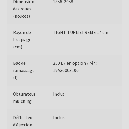
Dimension
15×6-20×8
des roues
(pouces)
Rayon de
TIGHT TURN xTREME 17 cm
braquage
(cm)
Bac de
250 L / en option / réf. :
ramassage
19A30003100
(l)
Obturateur
Inclus
mulching
Déflecteur
Inclus
d’éjection