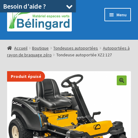
Besoin d'aide ?
Aller
Aller
Menu
à
au
la
contenu
navigation
Accueil
Accueil
Boutique
Tondeuses autoportées
Autoportées à
rayon de braquage zéro
Tondeuse autoportée XZ2 127
Boutique
Location
Produit épuisé
Ouvrir
Pièces détachées/SAV
le
menu
Occasions
enfant
Blog