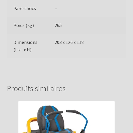
Pare-chocs
–
Poids (kg)
265
Dimensions
203 x 126 x 118
(L x l x H)
Produits similaires