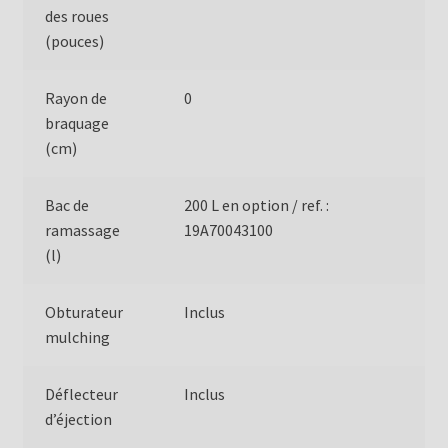
des roues
(pouces)
Rayon de
0
braquage
(cm)
Bac de
200 L en option / ref. :
ramassage
19A70043100
(l)
Obturateur
Inclus
mulching
Déflecteur
Inclus
d’éjection